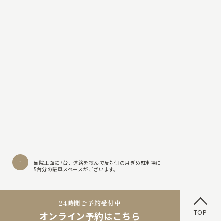
当院正面に7台、道路を挟んで反対側の月ぎめ駐車場に
5台分の駐車スペースがございます。
24時間ご予約受付中
Copyright 2026 なんよう動物病院皮膚疾患専用ページ
TOP
オンライン予約はこちら