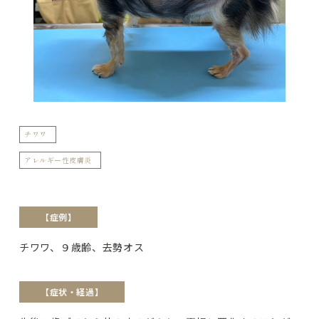
チワワ
アレルギー性皮膚炎
【症例】
チワワ、９歳齢、去勢オス
【症状・経過】