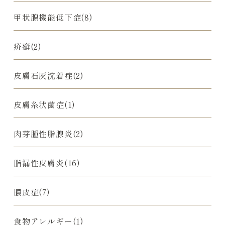
甲状腺機能低下症(8)
疥癬(2)
皮膚石灰沈着症(2)
皮膚糸状菌症(1)
肉芽腫性脂腺炎(2)
脂漏性皮膚炎(16)
膿皮症(7)
食物アレルギー(1)