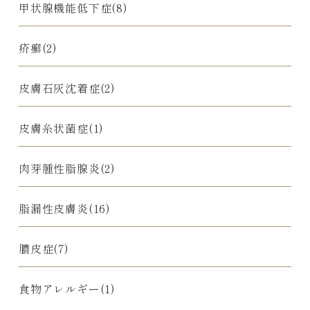
甲状腺機能低下症(8)
疥癬(2)
皮膚石灰沈着症(2)
皮膚糸状菌症(1)
肉芽腫性脂腺炎(2)
脂漏性皮膚炎(16)
膿皮症(7)
食物アレルギー(1)