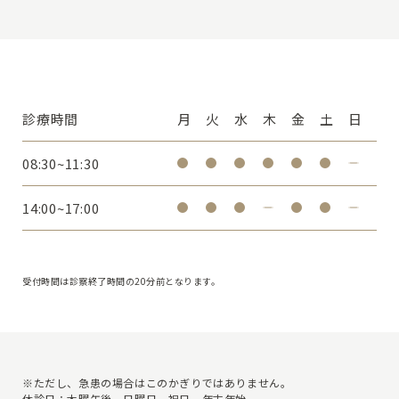
診療時間
月
火
水
木
金
土
日
08:30~11:30
14:00~17:00
受付時間は診察終了時間の20分前となります。
※ただし、急患の場合はこのかぎりではありません。
休診日：木曜午後、日曜日、祝日、年末年始