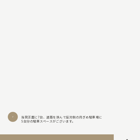
当院正面に7台、道路を挟んで反対側の月ぎめ駐車場に
5台分の駐車スペースがございます。