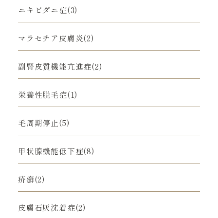
ニキビダニ症(3)
マラセチア皮膚炎(2)
副腎皮質機能亢進症(2)
栄養性脱毛症(1)
毛周期停止(5)
甲状腺機能低下症(8)
疥癬(2)
皮膚石灰沈着症(2)